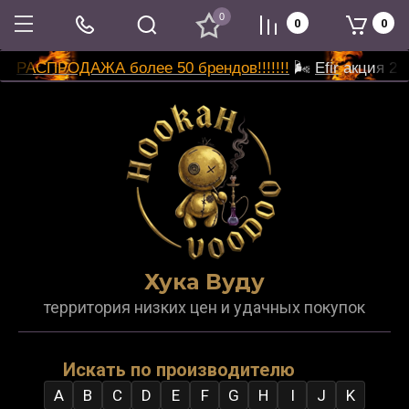
0
0
0
РАСПРОДАЖА более 50 брендов!!!!!!!
🌬
Efir
акция 2 п
Хука Вуду
территория низких цен и удачных покупок
Искать по производителю
A
B
C
D
E
F
G
H
I
J
K