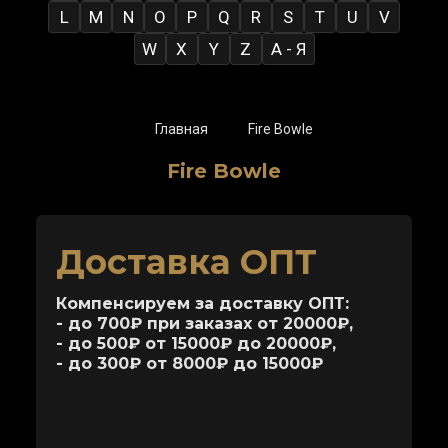
L
M
N
O
P
Q
R
S
T
U
V
W
X
Y
Z
А - Я
Главная
Fire Bowle
Fire Bowle
Доставка ОПТ
Компенсируем за доставку ОПТ:
- до 700₽ при заказах от 20000₽,
- до 500₽ от 15000₽ до 20000₽,
- до 300₽ от 8000₽ до 15000₽