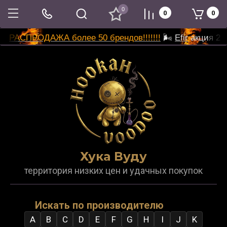
0
0
0
РАСПРОДАЖА более 50 брендов!!!!!!!
🌬
Efir
акция 2 п
Хука Вуду
территория низких цен и удачных покупок
Искать по производителю
A
B
C
D
E
F
G
H
I
J
K